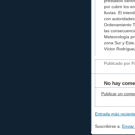
prestados vario
por cubrir los 
lluvias. El inte
con autoridades 
Ordenamiento Te
las consecuenci
Meteorología pro
zona Sur y Este,
Víctor Rodrígue
Publicado por Pa
No hay come
Publicar un come
Entrada más recient
Suscribirse a:
Enviar