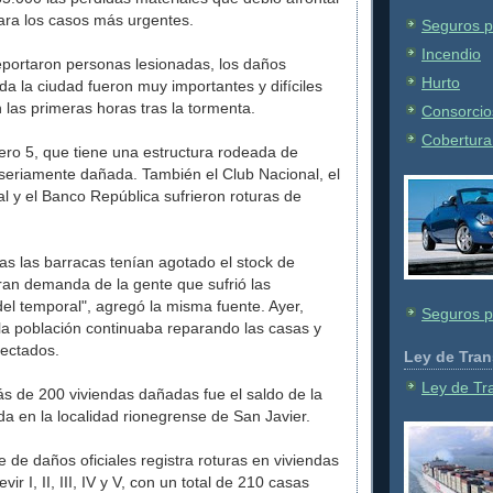
para los casos más urgentes.
Seguros p
Incendio
portaron personas lesionadas, los daños
Hurto
da la ciudad fueron muy importantes y difíciles
n las primeras horas tras la tormenta.
Consorcio
Cobertura 
ro 5, que tiene una estructura rodeada de
 seriamente dañada. También el Club Nacional, el
l y el Banco República sufrieron roturas de
as las barracas tenían agotado el stock de
gran demanda de la gente que sufrió las
el temporal", agregó la misma fuente. Ayer,
Seguros p
la población continuaba reparando las casas y
fectados.
Ley de Tran
Ley de Tr
 de 200 viviendas dañadas fue el saldo de la
da en la localidad rionegrense de San Javier.
e de daños oficiales registra roturas en viviendas
vir I, II, III, IV y V, con un total de 210 casas