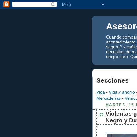
Asesor
Cuando compara
acontecimiento.
seguro? y cuál 
necesitas de ma
riesgo cero. Qu
Secciones
Vida
-
Vida y ahorro
Mercaderías
-
Vehíc
MARTES, 15 
Violentas 
Negro y D