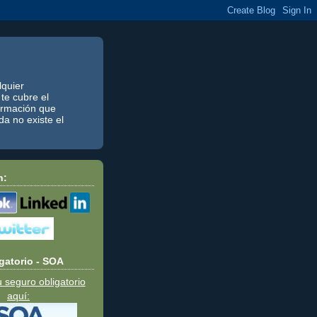
quier
te cubre el
formación que
a no existe el
n:
gatorio - SOA
u seguro obligatorio
aquí: