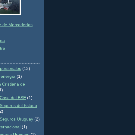
e de Mercaderías
ima
tre
 personales
(13)
 energía
(1)
 Cristiana de
1)
Casa del BSE
(1)
Seguros del Estado
2)
 Seguros Uruguay
(2)
ternacional
(1)
eguros Uruguay
(1)