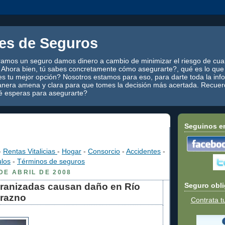
es de Seguros
mos un seguro damos dinero a cambio de minimizar el riesgo de cual
 Ahora bien, tú sabes concretamente cómo asegurarte?, qué es lo que 
es tu mejor opción? Nosotros estamos para eso, para darte toda la in
nera amena y clara para que tomes la decisión más acertada. Recuerd
é esperas para asegurarte?
Seguinos e
-
Rentas Vitalicias
-
Hogar
-
Consorcio
-
Accidentes
-
ulos
-
Términos de seguros
DE ABRIL DE 2008
granizadas causan daño en Río
Seguro obli
urazno
Contrata t