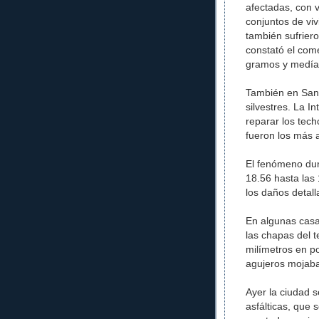
afectadas, con v
conjuntos de viv
también sufrier
constató el com
gramos y medían
También en San
silvestres. La I
reparar los tech
fueron los más 
El fenómeno dur
18.56 hasta las 
los daños detall
En algunas casa
las chapas del t
milímetros en p
agujeros mojaba
Ayer la ciudad 
asfálticas, que 