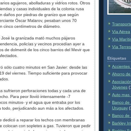
arios agujeros, abolladuras y vidrios rotos. Otros
iendas y casas individuales de la colonia rusa
on daños por piedras de granizo que según
erciante Óscar Malarov, pesaban unos 70
Transport
 cinco centímetros de diámetro.
Vía Aérea
 José la granizada mató muchos pájaros
Vía Marít
ntendencia, policías y vecinos procedían ayer a
Vía Terres
os de dolmenit de los cinco barrios del Mevir que
afectados.
Etiquetas
Accientes
ó sólo cuatro minutos en San Javier: desde las
19 del viernes. Tiempo suficiente para provocar
Ahorro de
ados.
Asociación
Jóvenes
(
s sufrieron perforaciones todas y cada una de
Auto mas 
echo. Para peor llovió intensamente -7
ocos minutos- y el agua que entraba por los
Banco de 
Uruguay
(
 todo, perjudicando aun más a los afectados.
Banco de
se dedicó a reparar los techos con membranas
Barkley In
se colocan con sopletes a gas. Tuvieron que pedir
Barkley S