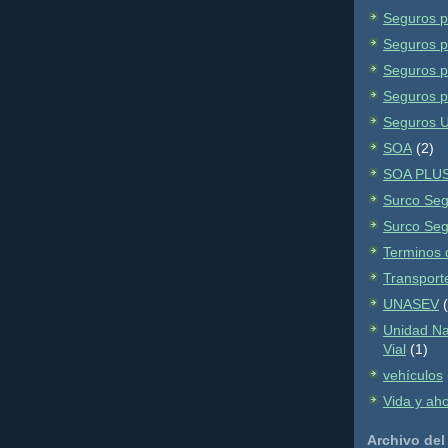
Seguros p
Seguros p
Seguros p
Seguros p
Seguros 
SOA
(2)
SOA PLU
Surco Se
Surco Se
Terminos 
Transport
UNASEV
Unidad Na
Vial
(1)
vehículos
Vida y ah
Archivo del