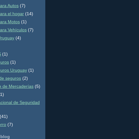
ara Autos
(7)
ara el hogar
(14)
ara Motos
(1)
ara Vehículos
(7)
Uruguay
(4)
S
(1)
guros
(1)
guros Uruguay
(1)
de seguros
(2)
e de Mercaderías
(5)
(1)
cional de Seguridad
(41)
orro
(7)
 blog