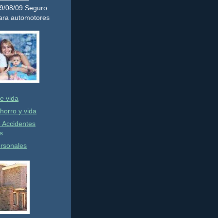
 19/08/09 Seguro
para automotores
e vida
horro y vida
 Accidentes
s
rsonales