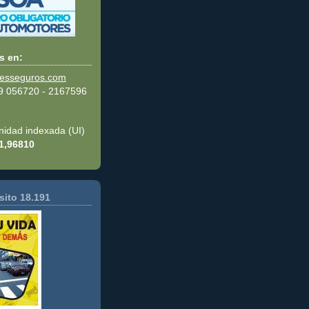
s en:
resseguros.com
99 056720 - 2167596
unidad indexada (UI)
1,96810
sito 18.191