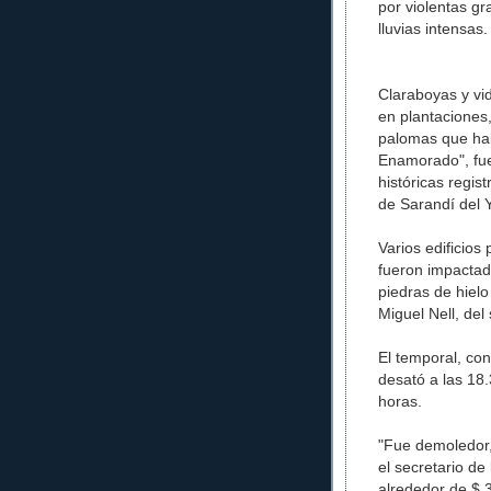
por violentas g
lluvias intensas.
Claraboyas y vid
en plantaciones
palomas que hab
Enamorado", fue 
históricas regis
de Sarandí del Y
Varios edificios
fueron impactad
piedras de hielo
Miguel Nell, de
El temporal, con
desató a las 18.
horas.
"Fue demoledor, 
el secretario de 
alrededor de $ 