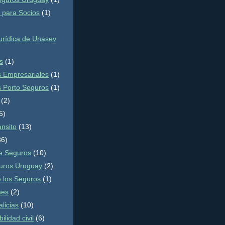
s para Socios
(1)
rídica de Unasev
s
(1)
 Empresariales
(1)
 Porto Seguros
(1)
(2)
5)
ansito
(13)
86)
de Seguros
(10)
uros Uruguay
(2)
e los Seguros
(1)
nes
(2)
alicias
(10)
lidad civil
(6)