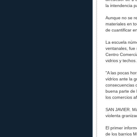
la intendencia 
Aunque no se re
materiales en to
de cuantificar e
La escuela núme
ventanales, fue
Centro Comercia
vidrios y techos.
"A las pocas hor
vidrios ante la 
consecuencias d
buena parte de 
los comercios a
SAN JAVIER. Más
violenta graniza
El primer inform
de los barrios Me