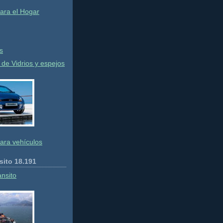
ara el Hogar
s
de Vidrios y espejos
ara vehículos
sito 18.191
ansito