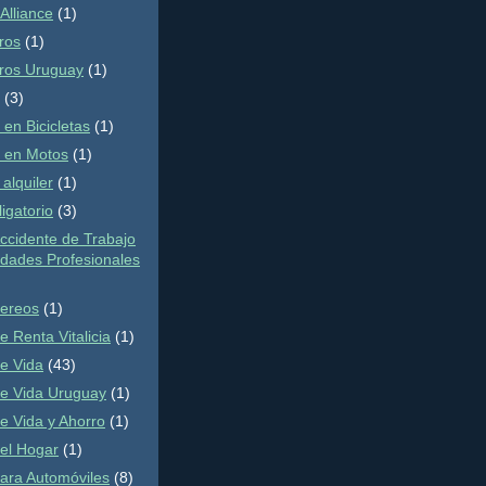
Alliance
(1)
ros
(1)
ros Uruguay
(1)
(3)
en Bicicletas
(1)
 en Motos
(1)
alquiler
(1)
igatorio
(3)
ccidente de Trabajo
dades Profesionales
ereos
(1)
 Renta Vitalicia
(1)
e Vida
(43)
e Vida Uruguay
(1)
e Vida y Ahorro
(1)
el Hogar
(1)
ara Automóviles
(8)