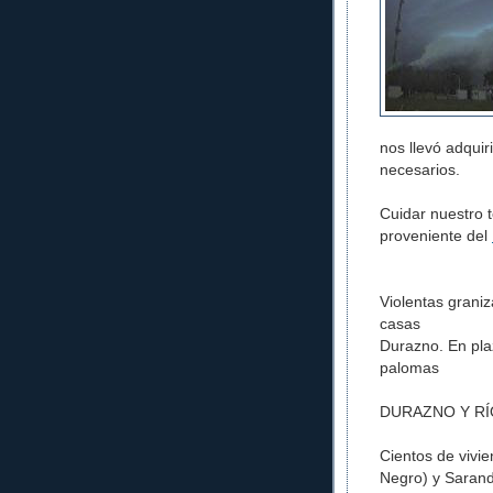
nos llevó adquir
necesarios.
Cuidar nuestro te
proveniente del
Violentas grani
casas
Durazno. En pla
palomas
DURAZNO Y R
Cientos de vivie
Negro) y Sarand