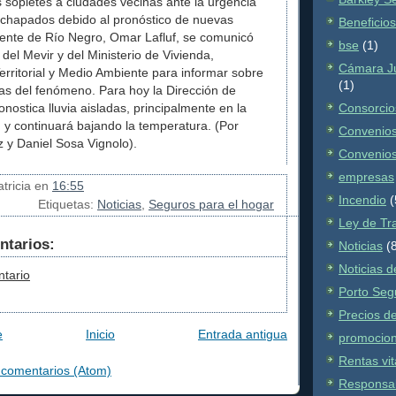
s sopletes a ciudades vecinas ante la urgencia
enchapados debido al pronóstico de nuevas
Beneficio
ndente de Río Negro, Omar Lafluf, se comunicó
bse
(1)
del Mevir y del Ministerio de Vivienda,
Cámara Ju
rritorial y Medio Ambiente para informar sobre
(1)
as del fenómeno. Para hoy la Dirección de
nostica lluvia aisladas, principalmente en la
Consorcio
 y continuará bajando la temperatura. (Por
Convenios
z y Daniel Sosa Vignolo).
Convenios
empresas
tricia
en
16:55
Incendio
(
Etiquetas:
Noticias
,
Seguros para el hogar
Ley de Tr
ntarios:
Noticias
(
Noticias 
ntario
Porto Seg
Precios d
e
Inicio
Entrada antigua
promocio
Rentas vit
 comentarios (Atom)
Responsabi