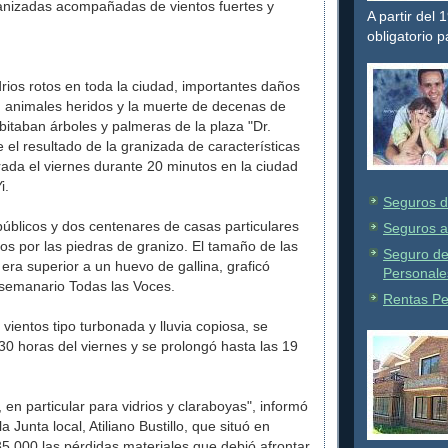
ranizadas acompañadas de vientos fuertes y
A partir del
obligatorio 
rios rotos en toda la ciudad, importantes daños
, animales heridos y la muerte de decenas de
itaban árboles y palmeras de la plaza "Dr.
el resultado de la granizada de características
trada el viernes durante 20 minutos en la ciudad
i.
Seguros d
 públicos y dos centenares de casas particulares
Seguros a
os por las piedras de granizo. El tamaño de las
Seguro de
 era superior a un huevo de gallina, graficó
Personale
l semanario Todas las Voces.
Rentas Pe
 vientos tipo turbonada y lluvia copiosa, se
30 horas del viernes y se prolongó hasta las 19
en particular para vidrios y claraboyas", informó
la Junta local, Atiliano Bustillo, que situó en
35.000 las pérdidas materiales que debió afrontar