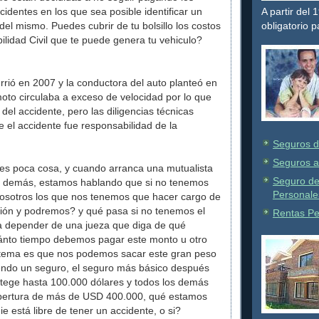
cidentes en los que sea posible identificar un
A partir del
el mismo. Puedes cubrir de tu bolsillo los costos
obligatorio 
ilidad Civil que te puede genera tu vehiculo?
rrió en 2007 y la conductora del auto planteó en
 moto circulaba a exceso de velocidad por lo que
del accidente, pero las diligencias técnicas
 el accidente fue responsabilidad de la
Seguros d
Seguros a
s poca cosa, y cuando arranca una mutualista
Seguro de
s demás, estamos hablando que si no tenemos
Personale
osotros los que nos tenemos que hacer cargo de
ión y podremos? y qué pasa si no tenemos el
Rentas Pe
a depender de una jueza que diga de qué
ánto tiempo debemos pagar este monto u otro
 tema es que nos podemos sacar este gran peso
ndo un seguro, el seguro más básico después
tege hasta 100.000 dólares y todos los demás
bertura de más de USD 400.000, qué estamos
 está libre de tener un accidente, o si?