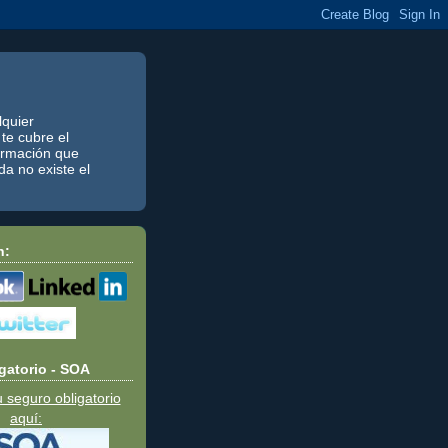
quier
te cubre el
formación que
a no existe el
n:
gatorio - SOA
u seguro obligatorio
aquí: