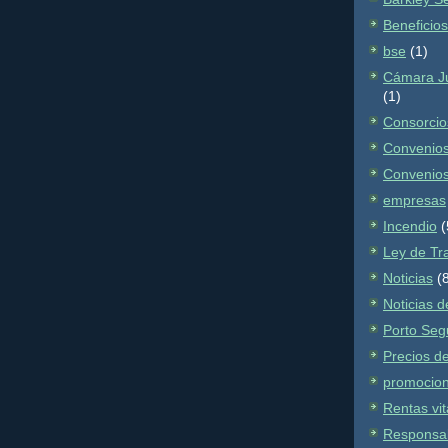
Beneficio
bse
(1)
Cámara Ju
(1)
Consorcio
Convenios
Convenios
empresas
Incendio
(
Ley de Tr
Noticias
(
Noticias 
Porto Seg
Precios d
promocio
Rentas vit
Responsabi