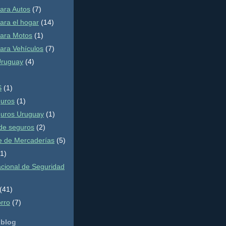
ara Autos
(7)
ara el hogar
(14)
ara Motos
(1)
ara Vehículos
(7)
Uruguay
(4)
S
(1)
guros
(1)
guros Uruguay
(1)
de seguros
(2)
e de Mercaderías
(5)
(1)
cional de Seguridad
(41)
orro
(7)
 blog