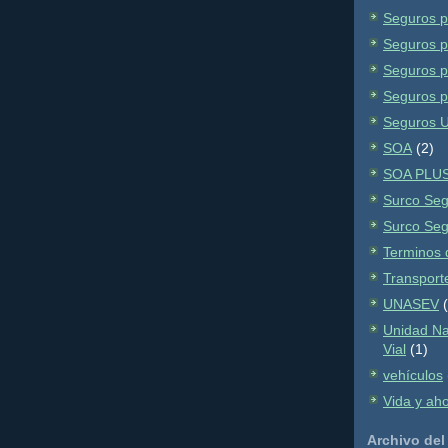
Seguros p
Seguros p
Seguros p
Seguros p
Seguros 
SOA
(2)
SOA PLU
Surco Se
Surco Se
Terminos 
Transport
UNASEV
Unidad Na
Vial
(1)
vehículos
Vida y ah
Archivo del