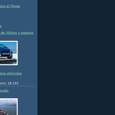
ara el Hogar
s
de Vidrios y espejos
ara vehículos
sito 18.191
ansito