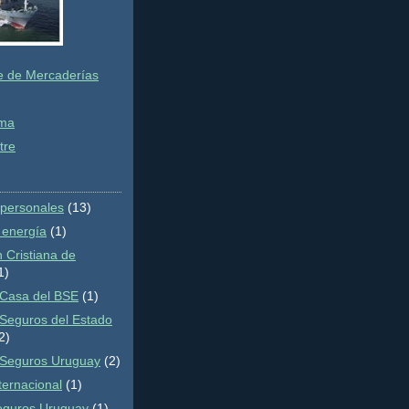
e de Mercaderías
ima
tre
 personales
(13)
 energía
(1)
 Cristiana de
1)
Casa del BSE
(1)
Seguros del Estado
2)
 Seguros Uruguay
(2)
ternacional
(1)
eguros Uruguay
(1)