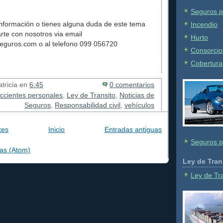
Seguros p
nformación o tienes alguna duda de este tema
Incendio
rte con nosotros via email
Hurto
eguros.com o al telefono 099 056720
Consorcio
Cobertura 
tricia
en
6:45
0 comentarios
ccientes personales
,
Ley de Transito
,
Noticias de
Seguros
,
Responsabilidad civil
,
vehículos
tes
Inicio
Entradas antiguas
Seguros p
as (Atom)
Ley de Tran
Ley de Tr