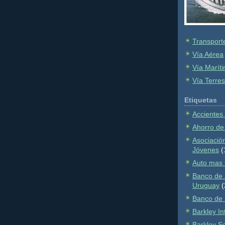
Transport
Vía Aérea
Vía Marít
Vía Terres
Etiquetas
Accientes
Ahorro de
Asociación
Jóvenes
(
Auto mas 
Banco de 
Uruguay
(
Banco de
Barkley In
Barkley S