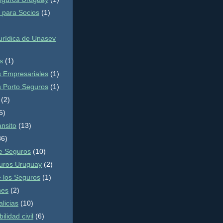
s para Socios
(1)
rídica de Unasev
s
(1)
 Empresariales
(1)
 Porto Seguros
(1)
(2)
5)
ansito
(13)
86)
de Seguros
(10)
uros Uruguay
(2)
e los Seguros
(1)
nes
(2)
alicias
(10)
lidad civil
(6)