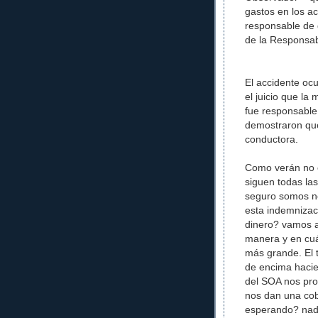
gastos en los ac
responsable de d
de la Responsab
El accidente ocu
el juicio que la
fue responsable 
demostraron que
conductora.
Como verán no e
siguen todas la
seguro somos n
esta indemnizac
dinero? vamos 
manera y en cu
más grande. El
de encima hacie
del SOA nos pro
nos dan una co
esperando? nadie