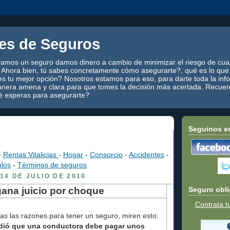
es de Seguros
mos un seguro damos dinero a cambio de minimizar el riesgo de cual
 Ahora bien, tú sabes concretamente cómo asegurarte?, qué es lo que 
es tu mejor opción? Nosotros estamos para eso, para darte toda la in
nera amena y clara para que tomes la decisión más acertada. Recuerd
é esperas para asegurarte?
Seguinos e
-
Rentas Vitalicias
-
Hogar
-
Consorcio
-
Accidentes
-
ulos
-
Términos de seguros
14 DE JULIO DE 2010
gana juicio por choque
Seguro obli
Contrata t
s las razones para tener un seguro, miren esto:
idió que una conductora debe pagar unos