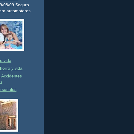
 19/08/09 Seguro
para automotores
e vida
horro y vida
 Accidentes
s
rsonales