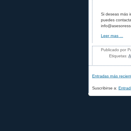
Si deseas más i
puedes contacta
info@asesoress
Leer mas ...
Publicado por Pa
Etiquetas:
A
Entradas más recien
Suscribirse a:
Entrad