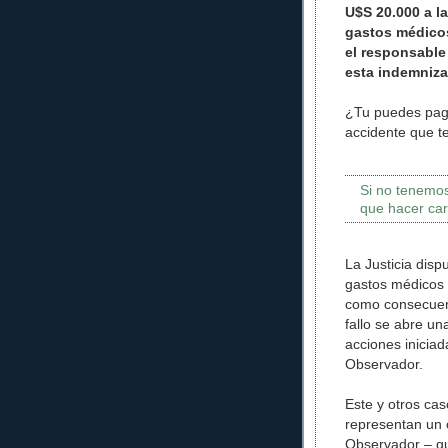
U$S 20.000 a l
gastos médicos
el responsable
esta indemniza
¿Tu puedes pag
accidente que t
Si no tenemo
que hacer car
La Justicia dis
gastos médicos 
como consecuenc
fallo se abre un
acciones iniciad
Observador.
Este y otros cas
representan un 
Observador – qu