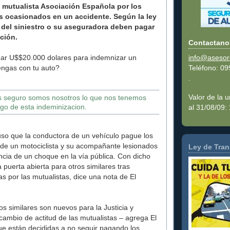
a mutualista Asociación Española por los
 ocasionados en un accidente. Según la ley
 del siniestro o su aseguradora deben pagar
ción.
Contactano
ar U$$20.000 dolares para indemnizar un
info@aseso
engas con tu auto?
Teléfono: 0
.
Valor de la 
s seguro somos nosotros lo que nos tenemos
go de esta indeminizacion.
al 31/08/09:
puso que la conductora de un vehículo pague los
de un motociclista y su acompañante lesionados
Ley de Tran
ia de un choque en la vía pública. Con dicho
a puerta abierta para otros similares tras
as por las mutualistas, dice una nota de El
os similares son nuevos para la Justicia y
cambio de actitud de las mutualistas – agrega El
e están decididas a no seguir pagando los