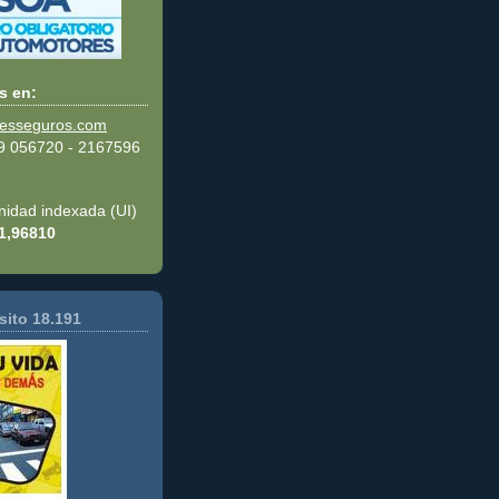
s en:
resseguros.com
99 056720 - 2167596
unidad indexada (UI)
1,96810
sito 18.191