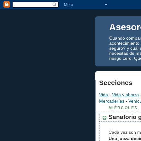
Asesor
Cuando compara
acontecimiento.
seguro? y cuál 
necesitas de ma
riesgo cero. Qu
Secciones
Vida
-
Vida y ahorro
Mercaderías
-
Vehíc
MIÉRCOLES, 
Sanatorio 
Cada vez son ma
Una jueza dec