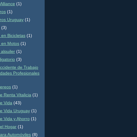
Alliance
(1)
ros
(1)
ros Uruguay
(1)
(3)
en Bicicletas
(1)
 en Motos
(1)
alquiler
(1)
igatorio
(3)
ccidente de Trabajo
dades Profesionales
ereos
(1)
 Renta Vitalicia
(1)
e Vida
(43)
e Vida Uruguay
(1)
e Vida y Ahorro
(1)
el Hogar
(1)
ara Automóviles
(8)